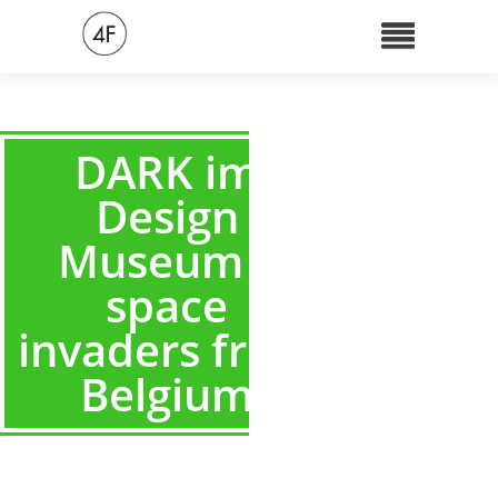
DARK im
Design
Museum –
space
invaders from
Belgium