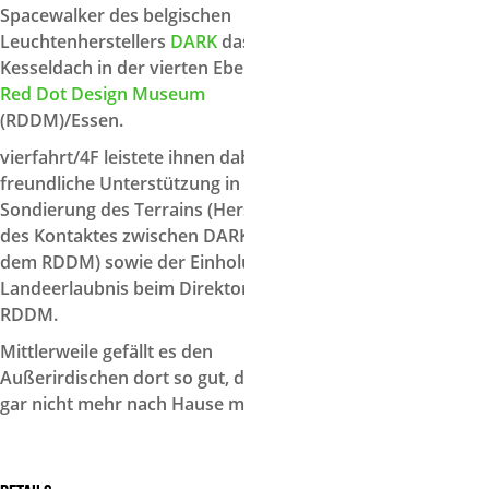
Spacewalker des belgischen
Leuchtenherstellers
DARK
das
Kesseldach in der vierten Ebene des
Red Dot Design Museum
(RDDM)/Essen.
vierfahrt/4F leistete ihnen dabei
freundliche Unterstützung in Form der
Sondierung des Terrains (Herstellung
des Kontaktes zwischen DARK und
dem RDDM) sowie der Einholung der
Landeerlaubnis beim Direktor des
RDDM.
Mittlerweile gefällt es den
Außerirdischen dort so gut, dass sie
gar nicht mehr nach Hause möchten.